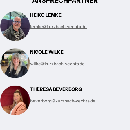
ANSPRECHPARTNER
HEIKO LEMKE
lemke@kurzbach-vechta.de
NICOLE WILKE
wilke@kurzbach-vechta.de
THERESA BEVERBORG
beverborg@kurzbach-vechta.de