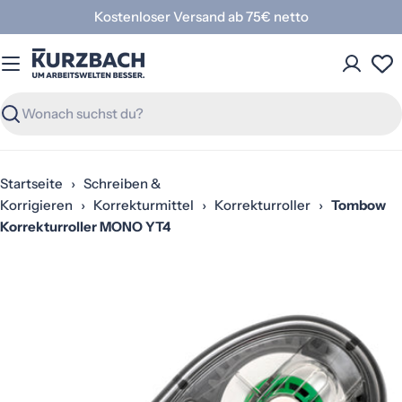
Zum
Kostenloser Versand ab 75€ netto
Inhalt
springen
Suchen
Startseite
›
Schreiben &
Korrigieren
›
Korrekturmittel
›
Korrekturroller
›
Tombow
Korrekturroller MONO YT4
Springe
zu
den
Produktinformationen