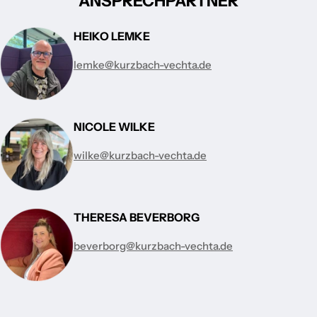
ANSPRECHPARTNER
HEIKO LEMKE
lemke@kurzbach-vechta.de
NICOLE WILKE
wilke@kurzbach-vechta.de
THERESA BEVERBORG
beverborg@kurzbach-vechta.de