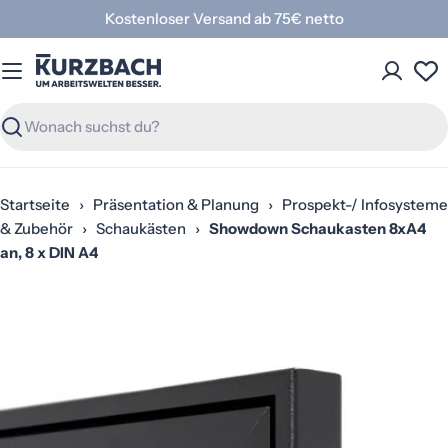
Zum
Kostenloser Versand ab 75€ netto
Inhalt
springen
Suchen
Startseite
›
Präsentation & Planung
›
Prospekt-/ Infosysteme
& Zubehör
›
Schaukästen
›
Showdown Schaukasten 8xA4
an, 8 x DIN A4
Springe
zu
den
Produktinformationen