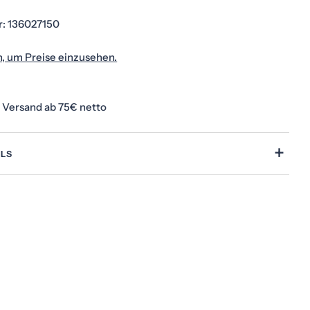
r:
136027150
n, um Preise einzusehen.
Medium 1 im Modalformat
 Versand ab 75€ netto
+
ILS