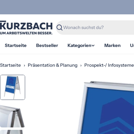
Zum
Inhalt
springen
Suchen
Startseite
Bestseller
Kategorien
Marken
U
Startseite
›
Präsentation & Planung
›
Prospekt-/ Infosystem
Springe
zu
den
Produktinformationen