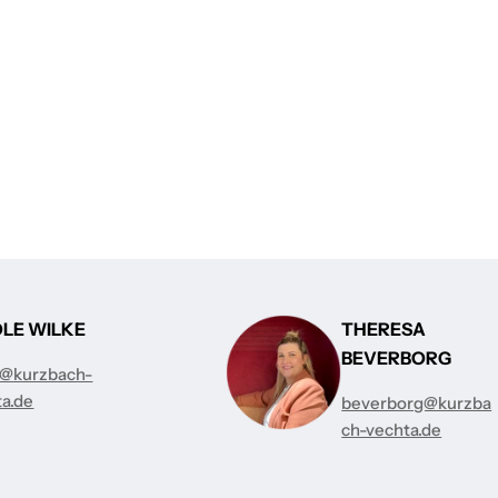
OLE WILKE
THERESA
BEVERBORG
e@kurzbach-
ta.de
beverborg@kurzba
ch-vechta.de