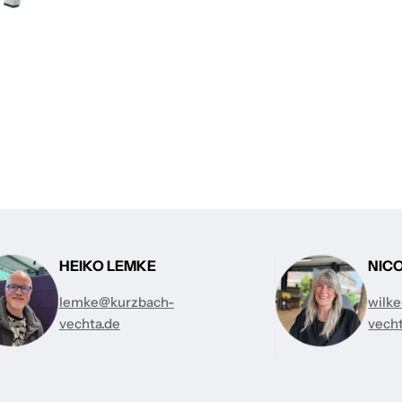
HEIKO LEMKE
NIC
lemke@kurzbach-
wilk
vechta.de
vech