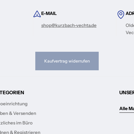
E-MAIL
AD
shop@kurzbach-vechta.de
Old
Vec
Kaufvertrag widerrufen
TEGORIEN
UNSE
oeinrichtung
Alle M
ben & Versenden
zliches im Büro
nen & Registrieren