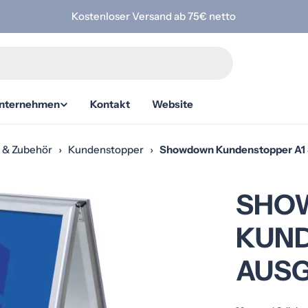
Kostenloser Versand ab 75€ netto
nternehmen
Kontakt
Website
e & Zubehör
›
Kundenstopper
›
Showdown Kundenstopper A1 S
SHO
KUND
AUSG