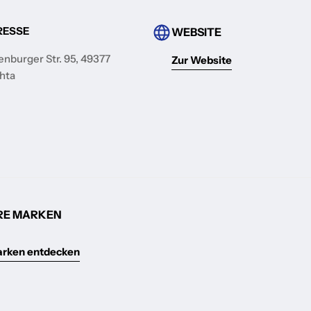
RESSE
WEBSITE
enburger Str. 95, 49377
Zur Website
hta
RE MARKEN
arken entdecken