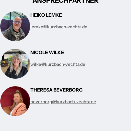
ANSPRECHPARTNER
HEIKO LEMKE
lemke@kurzbach-vechta.de
NICOLE WILKE
wilke@kurzbach-vechta.de
THERESA BEVERBORG
beverborg@kurzbach-vechta.de