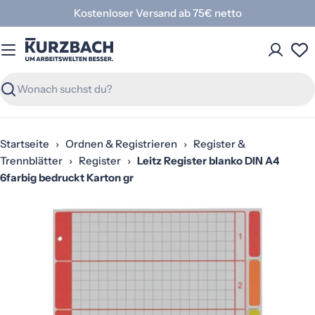
Zum
Kostenloser Versand ab 75€ netto
Inhalt
springen
Suchen
Startseite
›
Ordnen & Registrieren
›
Register &
Trennblätter
›
Register
›
Leitz Register blanko DIN A4
6farbig bedruckt Karton gr
Springe
zu
den
Produktinformationen