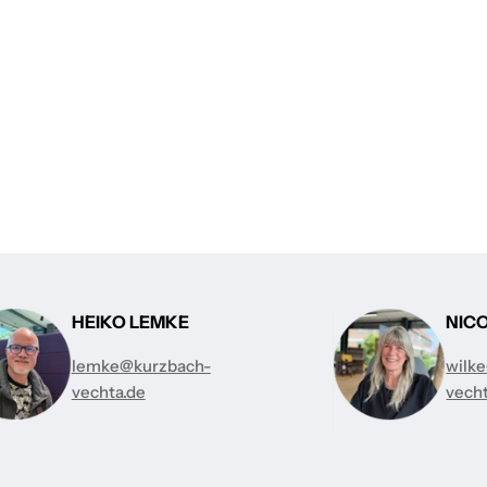
HEIKO LEMKE
NIC
lemke@kurzbach-
wilk
vechta.de
vech