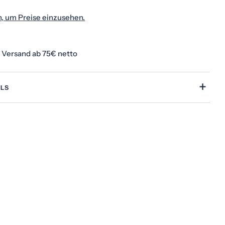
n, um Preise einzusehen.
 Versand ab 75€ netto
Medium 1 im Modalformat
+
ILS