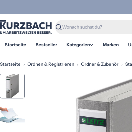
Zum
Inhalt
springen
Suchen
Startseite
Bestseller
Kategorien
Marken
U
Startseite
›
Ordnen & Registrieren
›
Ordner & Zubehör
›
St
Springe
zu
den
Produktinformationen