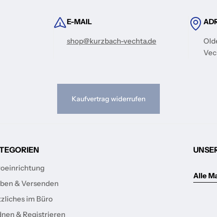
E-MAIL
AD
shop@kurzbach-vechta.de
Old
Vec
Kaufvertrag widerrufen
TEGORIEN
UNSE
oeinrichtung
Alle M
ben & Versenden
zliches im Büro
nen & Registrieren