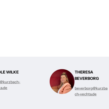
OLE WILKE
THERESA
BEVERBORG
e@kurzbach-
ta.de
beverborg@kurzba
ch-vechta.de