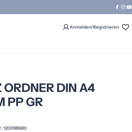
Facebo
Ins
Y
Anmelden/Registrieren
Z ORDNER DIN A4
 PP GR
r:
120098680