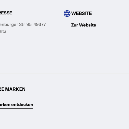
RESSE
WEBSITE
enburger Str. 95, 49377
Zur Website
hta
RE MARKEN
arken entdecken