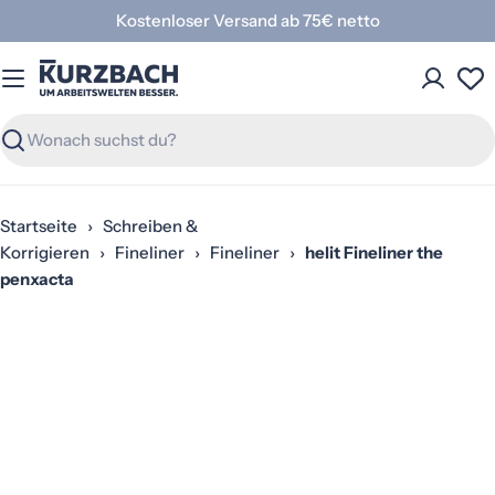
Zum
Kostenloser Versand ab 75€ netto
Inhalt
springen
Suchen
Startseite
›
Schreiben &
Korrigieren
›
Fineliner
›
Fineliner
›
helit Fineliner the
penxacta
Springe
zu
den
Produktinformationen