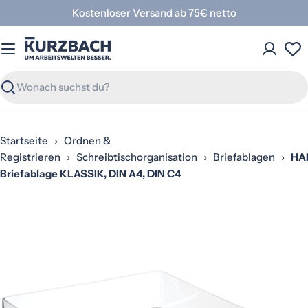
Zum
Kostenloser Versand ab 75€ netto
Inhalt
springen
Suchen
Startseite
›
Ordnen &
Registrieren
›
Schreibtischorganisation
›
Briefablagen
›
HA
Briefablage KLASSIK, DIN A4, DIN C4
Springe
zu
den
Produktinformationen