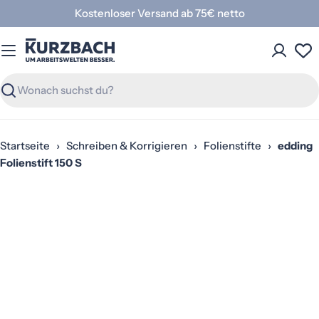
Zum
Kostenloser Versand ab 75€ netto
Inhalt
springen
Suchen
Startseite
›
Schreiben & Korrigieren
›
Folienstifte
›
edding
Folienstift 150 S
Springe
zu
den
Produktinformationen