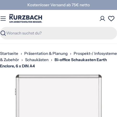
Zum
Kostenloser Versand ab 75€ netto
Inhalt
springen
Suchen
Startseite
›
Präsentation & Planung
›
Prospekt-/ Infosysteme
& Zubehör
›
Schaukästen
›
Bi-office Schaukasten Earth
Enclore, 6 x DIN A4
Springe
zu
den
Produktinformationen