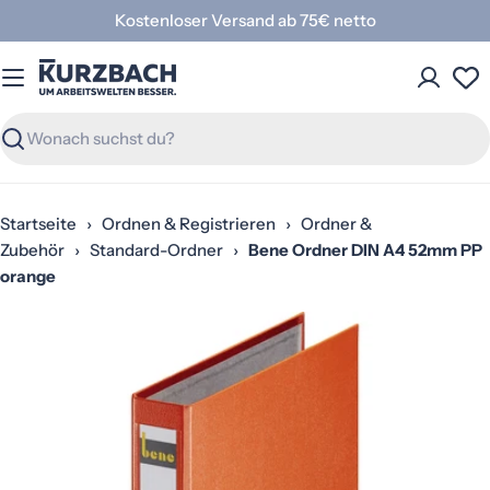
Zum
Kostenloser Versand ab 75€ netto
Inhalt
springen
Suchen
Startseite
›
Ordnen & Registrieren
›
Ordner &
Zubehör
›
Standard-Ordner
›
Bene Ordner DIN A4 52mm PP
orange
Springe
zu
den
Produktinformationen