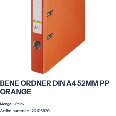
ffnen Sie das Medium 0 im Modalformat
Öffnen Sie das Medium 0 im Modalformat
BENE ORDNER DIN A4 52MM PP
ORANGE
Menge:
1 Stück
Artikelnummer:
120106920