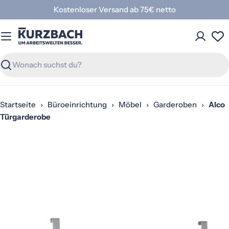
Zum
Kostenloser Versand ab 75€ netto
Inhalt
springen
Suchen
Startseite
›
Büroeinrichtung
›
Möbel
›
Garderoben
›
Alco
Türgarderobe
Springe
zu
den
Produktinformationen